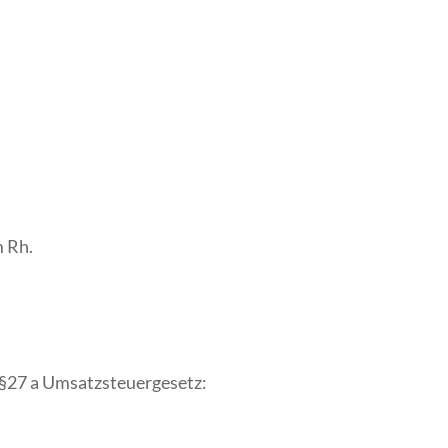
 Rh.
§27 a Umsatzsteuergesetz: