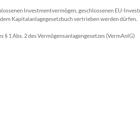
eschlossenen Investmentvermögen, geschlossenen EU-Inve
dem Kapitalanlagegesetzbuch vertrieben werden dürfen.
es § 1 Abs. 2 des Vermögensanlagengesetzes (VermAnlG)